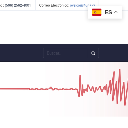
o :
(506) 2562-4001
Correo Electrónico:
ovsicori@una.cr
ES
Buscar...