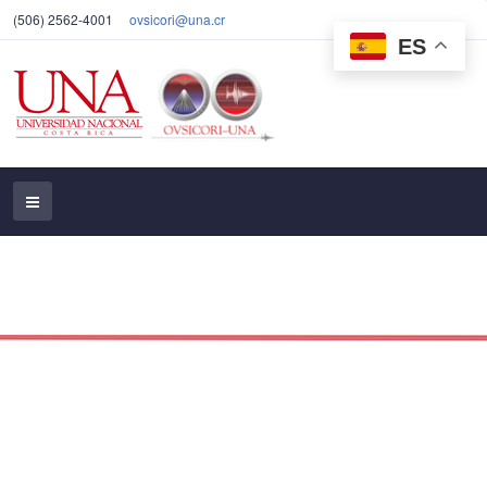
(506) 2562-4001
ovsicori@una.cr
ES